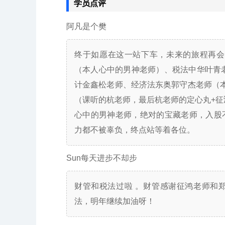
学员点评
阿凡是个樊
终于如愿在这一站下车，未来的旅程再会
（本人心中的男神老师）、税法中华叶青老
计金鑫松老师、经济法东奥郭守杰老师（
（课听的杭老师，最后杭老师的定心丸+征
心中的男神老师，绝对的宝藏老师，入股
力都不被辜负，终点站等着各位。
Sun每天进步不却步
财管和税法过啦 。财管感谢征鸿老师和
法，明年继续加油呀！