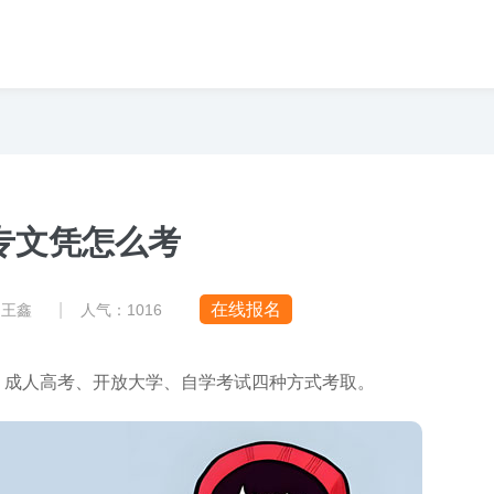
专文凭怎么考
|
在线报名
：王鑫
人气：
1016
、成人高考、开放大学、自学考试四种方式考取。