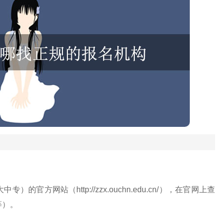
方网站（http://zzx.ouchn.edu.cn/），在官网上查
等）。