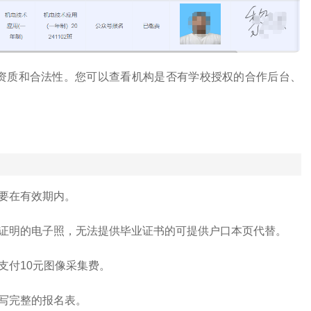
资质和合法性。您可以查看机构是否有学校授权的合作后台、
。
要在有效期内。
力证明的电子照，无法提供毕业证书的可提供户口本页代替。
支付10元图像采集费。
写完整的报名表。