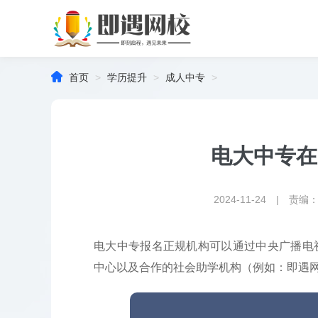

首页
>
学历提升
>
成人中专
>
电大中专在
2024-11-24 | 责编
电大中专报名正规机构可以通过中央广播电
中心以及合作的社会助学机构（例如：即遇