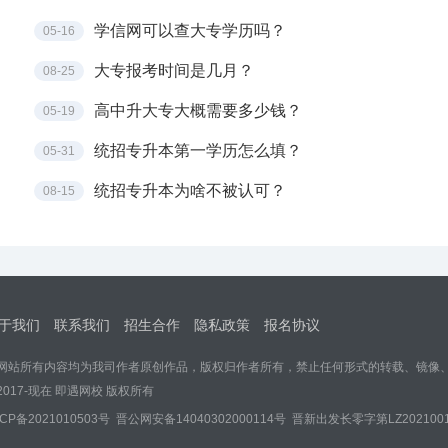
学信网可以查大专学历吗？
05-16
大专报考时间是几月？
08-25
高中升大专大概需要多少钱？
05-19
统招专升本第一学历怎么填？
05-31
统招专升本为啥不被认可？
08-15
于我们
联系我们
招生合作
隐私政策
报名协议
网站所有内容均为我司作者原创作品，版权归作者所有，禁止任何形式的转载、镜像
 2017-现在 即遇网校 版权所有
CP备2021010503号
晋公网安备14040302000114号
晋新出发长零字第LZ20210