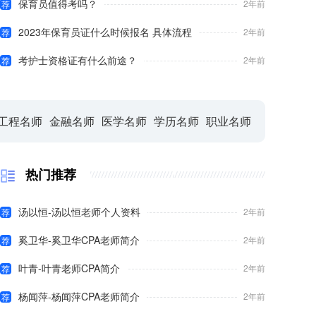
保育员值得考吗？
2年前
荐
2023年保育员证什么时候报名 具体流程
2年前
荐
考护士资格证有什么前途？
2年前
荐
工程名师
金融名师
医学名师
学历名师
职业名师
热门推荐
汤以恒-汤以恒老师个人资料
2年前
荐
奚卫华-奚卫华CPA老师简介
2年前
荐
叶青-叶青老师CPA简介
2年前
荐
杨闻萍-杨闻萍CPA老师简介
2年前
荐