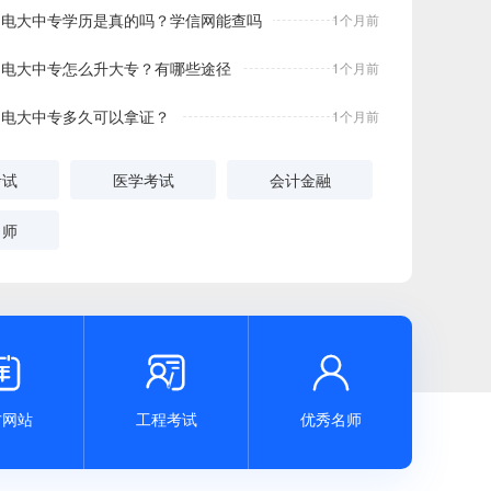
电大中专学历是真的吗？学信网能查吗
1个月前
电大中专怎么升大专？有哪些途径
1个月前
电大中专多久可以拿证？
1个月前
电大中专能参加成人高考吗？
1个月前
考试
医学考试
会计金融
电大中专报名后怎么缴费的？
1个月前
名师
电大中专在线学习入口
1个月前
电大中专去哪里报名？怎么报名、学习和考试
1个月前
电大中专两年制最快多久毕业拿证
1个月前



电大中专多久毕业 拿证时间是什么时候？
1个月前
方网站
工程考试
优秀名师
电大中专是什么文凭 国家承认吗
1个月前