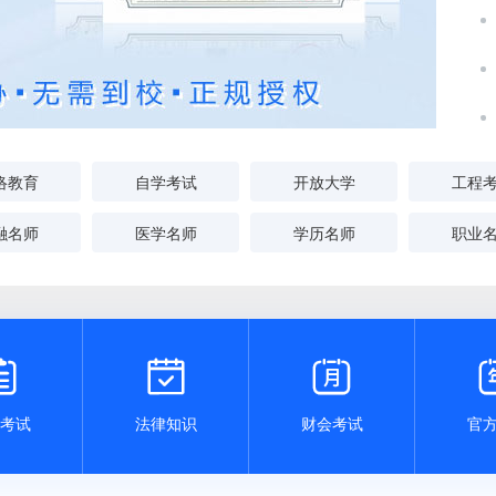
络教育
自学考试
开放大学
工程
融名师
医学名师
学历名师
职业



考试
法律知识
财会考试
官