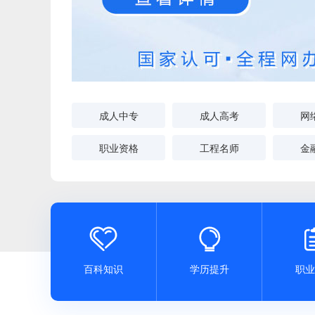
成人中专
成人高考
网
职业资格
工程名师
金


百科知识
学历提升
职业